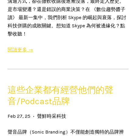
溝通方式，卻在微軟收購後逐漸沒落，最終走入歷史。
是市場變遷？還是錯誤的商業決策？在 《數位趨勢醬子
讀》 最新一集中，我們剖析 Skype 的崛起與衰落，探討
科技併購的成敗關鍵。想知道 Skype 為何被邊緣化？點
擊收聽！
閱讀更多 →
這些企業都有經營他們的聲
音/Podcast品牌
Feb 27, 25
聲鮮時采科技
•
聲音品牌（Sonic Branding）不僅能創造獨特的品牌辨